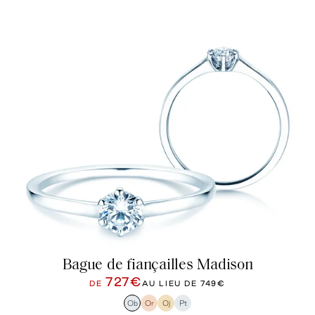
Bague de fiançailles Madison
727€
DE
AU LIEU DE
749€
Ob
Or
Oj
Pt