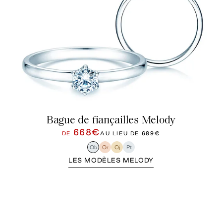
Bague de fiançailles Melody
668€
DE
AU LIEU DE
689€
Ob
Or
Oj
Pt
LES MODÈLES MELODY