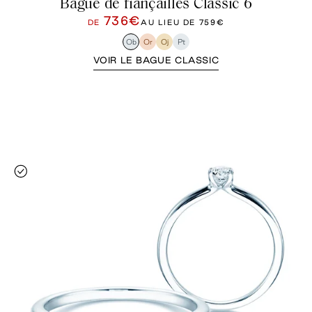
Bague de fiançailles Classic 6
736€
DE
AU LIEU DE
759€
Ob
Or
Oj
Pt
VOIR LE BAGUE CLASSIC