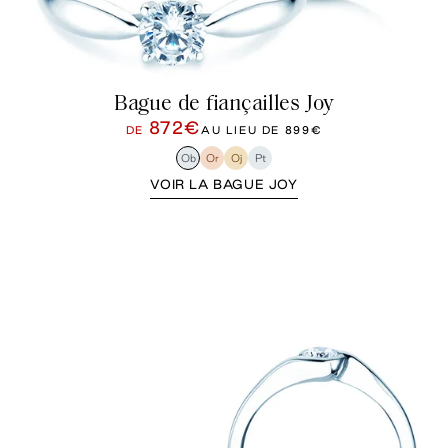
Bague de fiançailles Joy
872€
DE
AU LIEU DE
899€
Ob
Or
Oj
Pt
VOIR LA BAGUE JOY