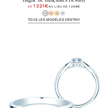
Bague de fiançailles Destiny
1 221€
DE
AU LIEU DE
1 259€
Ob
Or
Oj
Pt
TOUS LES MODÈLES DESTINY