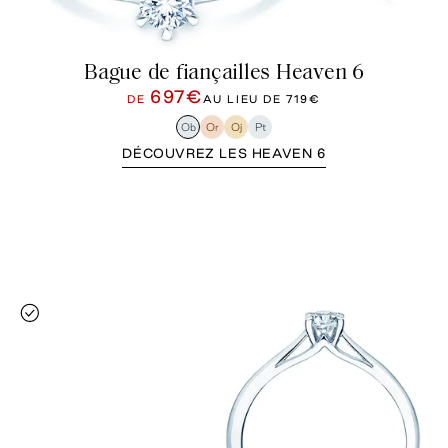
Bague de fiançailles Heaven 6
697€
DE
AU LIEU DE
719€
Ob
Or
Oj
Pt
DÉCOUVREZ LES HEAVEN 6