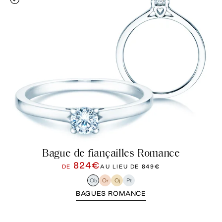
Bague de fiançailles Romance
824€
DE
AU LIEU DE
849€
Ob
Or
Oj
Pt
BAGUES ROMANCE