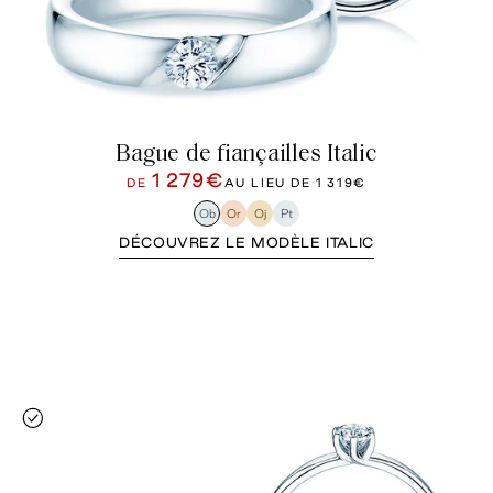
Bague de fiançailles Italic
1 279€
DE
AU LIEU DE
1 319€
Ob
Or
Oj
Pt
DÉCOUVREZ LE MODÈLE ITALIC