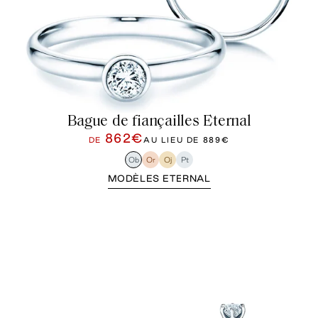
Bague de fiançailles Eternal
862€
DE
AU LIEU DE
889€
Ob
Or
Oj
Pt
MODÈLES ETERNAL