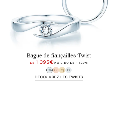
Bague de fiançailles Twist
1 095€
DE
AU LIEU DE
1 129€
Ob
Or
Oj
Pt
DÉCOUVREZ LES TWISTS