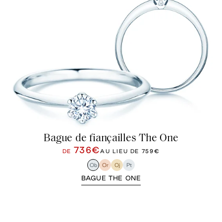
Bague de fiançailles The One
736€
DE
AU LIEU DE
759€
Ob
Or
Oj
Pt
BAGUE THE ONE