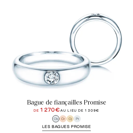
Bague de fiançailles Promise
1 270€
DE
AU LIEU DE
1 309€
Ob
Or
Oj
Pt
LES BAGUES PROMISE