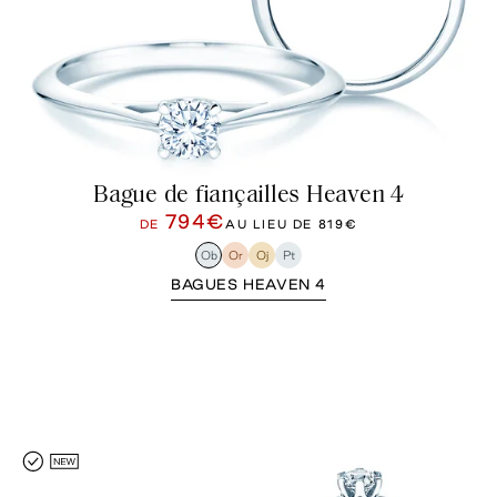
Bague de fiançailles Heaven 4
794€
DE
AU LIEU DE
819€
Ob
Or
Oj
Pt
BAGUES HEAVEN 4