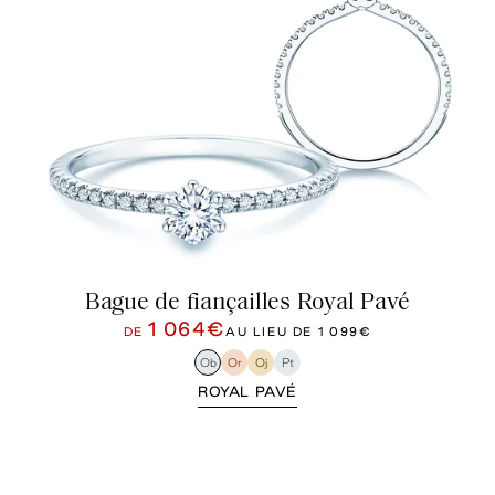
Bague de fiançailles Royal Pavé
1 064€
DE
AU LIEU DE
1 099€
Ob
Or
Oj
Pt
ROYAL PAVÉ