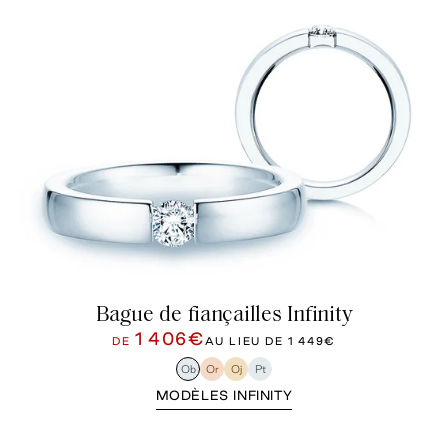
Bague de fiançailles Infinity
1 406€
DE
AU LIEU DE
1 449€
Ob
Or
Oj
Pt
MODÈLES INFINITY