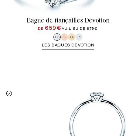
Bague de fiançailles Devotion
659€
DE
AU LIEU DE
679€
Ob
Or
Oj
Pt
LES BAGUES DEVOTION