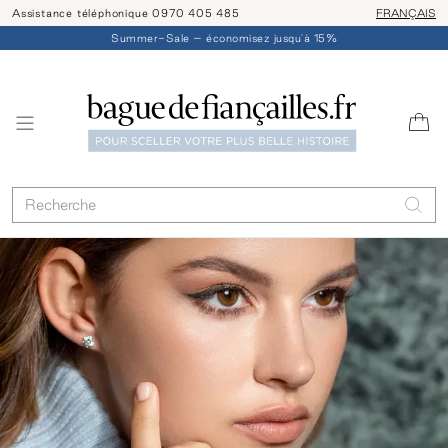
Assistance téléphonique 0970 405 485
Livraison/ret
FRANÇAIS
Summer-Sale – économisez jusqu'à 15%