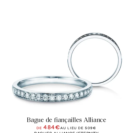
Bague de fiançailles Alliance
484€
DE
AU LIEU DE
509€