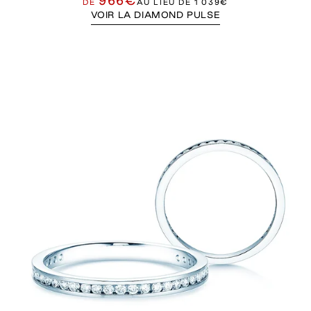
966€
DE
AU LIEU DE
1 039€
VOIR LA DIAMOND PULSE