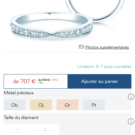
Photos supplémentaires
Livraison: 5-7 jours ouvrables
de
707 €
de
729 €
(-3 %)
Ajouter au panier
TTC
Métal précieux
Ob
Oj
Or
Pt
Taille du diamant