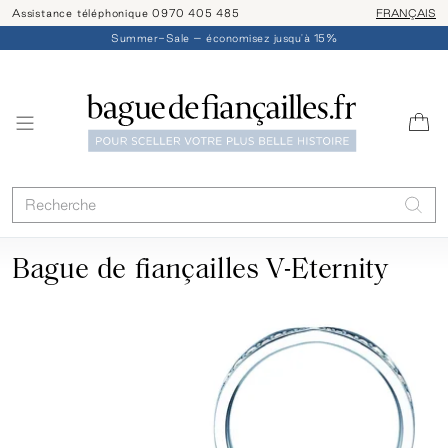
Assistance téléphonique 0970 405 485
Livraison/ret
FRANÇAIS
Summer-Sale – économisez jusqu'à 15%
Bague de fiançailles V-Eternity