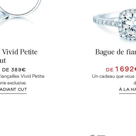
 Vivid Petite
Bague de fia
ut
1 69
U DE
389€
DE
iançailles Vivid Petite
Un cadeau que vous êt
re exclusive.
d
RADIANT CUT
À LA H