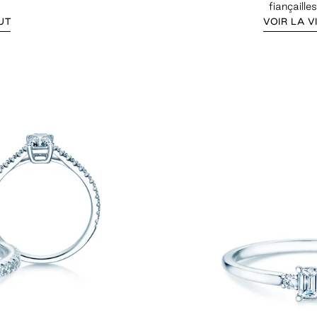
fiançaille
UT
VOIR LA V