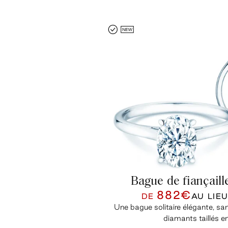
Bague de fiançaill
882€
DE
AU LIE
Une bague solitaire élégante, san
diamants taillés en