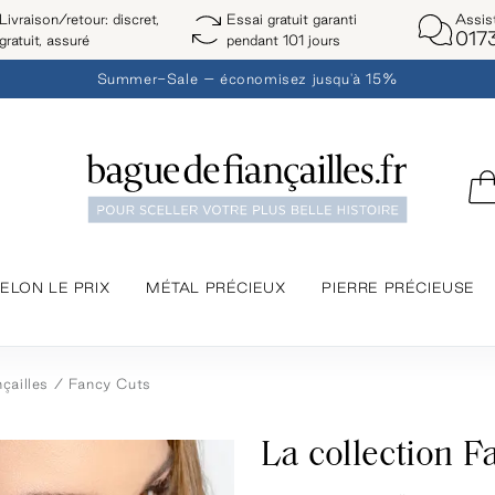
Assis
Livraison/retour: discret,
Essai gratuit garanti
017
gratuit, assuré
pendant 101 jours
Summer-Sale – économisez jusqu'à 15%
ELON LE PRIX
MÉTAL PRÉCIEUX
PIERRE PRÉCIEUSE
çailles
Fancy Cuts
La collection F