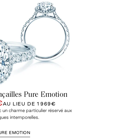
nçailles Pure Emotion
€
AU LIEU DE
1 969€
un charme particulier réservé aux
ques intemporelles.
URE EMOTION