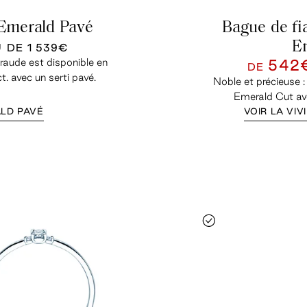
 Emerald Pavé
Bague de fia
E
U DE
1 539€
raude est disponible en
542
DE
ct. avec un serti pavé.
Noble et précieuse :
Emerald Cut av
LD PAVÉ
VOIR LA VIV