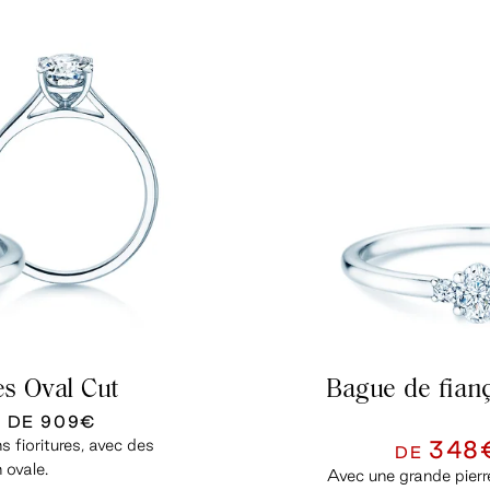
es Oval Cut
Bague de fianç
U DE
909€
s fioritures, avec des
348
DE
 ovale.
Avec une grande pierre