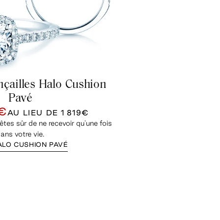
nçailles Halo Cushion
Pavé
2€
AU LIEU DE
1 819€
es sûr de ne recevoir qu'une fois
ans votre vie.
ALO CUSHION PAVÉ