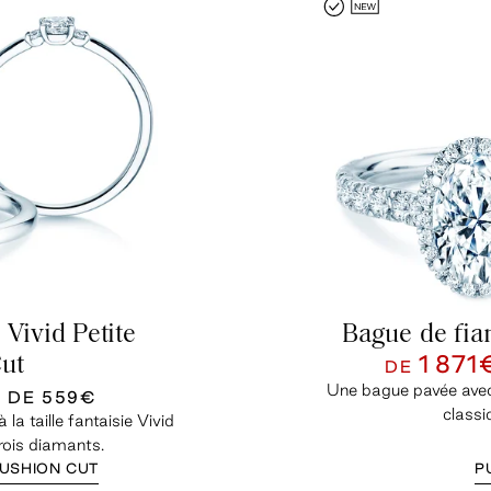
 Vivid Petite
Bague de fia
1 871
ut
DE
Une bague pavée avec 
U DE
559€
classi
la taille fantaisie Vivid
rois diamants.
CUSHION CUT
P