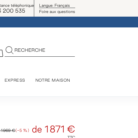
tance téléphonique
Langue:
Français
3 200 535
Foire aux questions
RECHERCHE
EXPRESS
NOTRE MAISON
de
1 871 €
e
1 969 €
(-5 %)
TTC