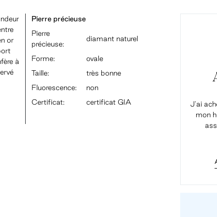
andeur
Pierre précieuse
entre
Pierre
diamant naturel
en or
précieuse:
port
Forme:
ovale
fère à
servé
Taille:
très bonne
Fluorescence:
non
Certificat:
certificat GIA
J'ai ach
mon ho
ass