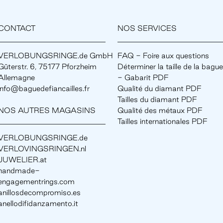
CONTACT
NOS SERVICES
VERLOBUNGSRINGE.de GmbH
FAQ - Foire aux questions
Güterstr. 6, 75177 Pforzheim
Déterminer la taille de la bague
Allemagne
- Gabarit PDF
info@baguedefiancailles.fr
Qualité du diamant PDF
Tailles du diamant PDF
NOS AUTRES MAGASINS
Qualité des métaux PDF
Tailles internationales PDF
VERLOBUNGSRINGE.de
VERLOVINGSRINGEN.nl
JUWELIER.at
handmade-
engagementrings.com
anillosdecompromiso.es
anellodifidanzamento.it