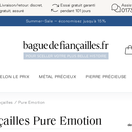
Assis
Livraison/retour: discret,
Essai gratuit garanti
017
gratuit, assuré
pendant 101 jours
Summer-Sale – économisez jusqu'à 15%
ELON LE PRIX
MÉTAL PRÉCIEUX
PIERRE PRÉCIEUSE
çailles
Pure Emotion
çailles Pure Emotion
d