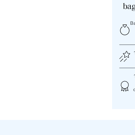
bag
Ba