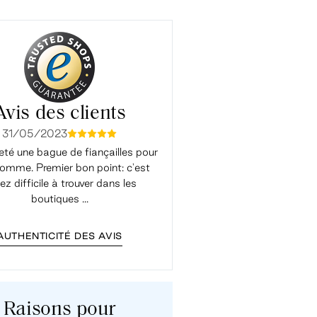
Avis des clients
31/05/2023
04/01/2023
mmmmm
mmmm
eté une bague de fiançailles pour
Très satisfait. J'ai reçu d'exc
mme. Premier bon point: c'est
conseils. Les échanges par ma
ez difficile à trouver dans les
aidé à choisir, les réponses éta
boutiques ...
rapides, j'ai ...
AUTHENTICITÉ DES AVIS
Raisons pour