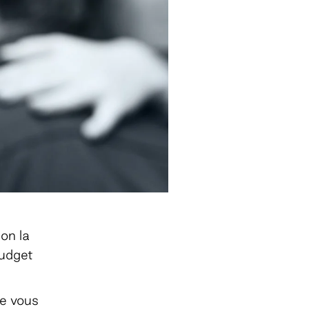
ion la
budget
e vous