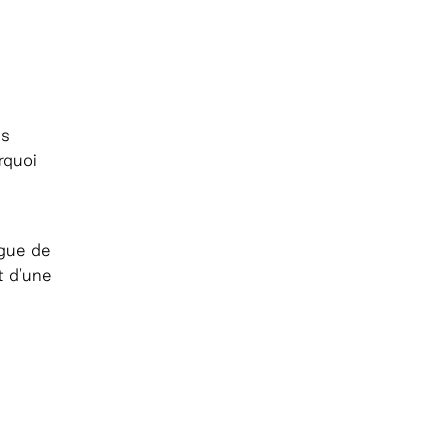
us
rquoi
ague de
t d'une