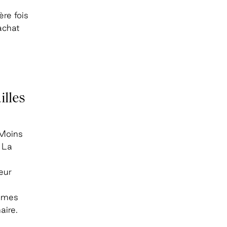
re fois
achat
illes
 Moins
 La
eur
ommes
aire.