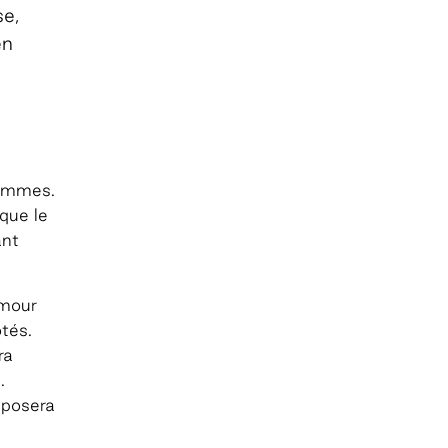
se,
en
femmes.
que le
ant
amour
ôtés.
ra
e
.
 posera