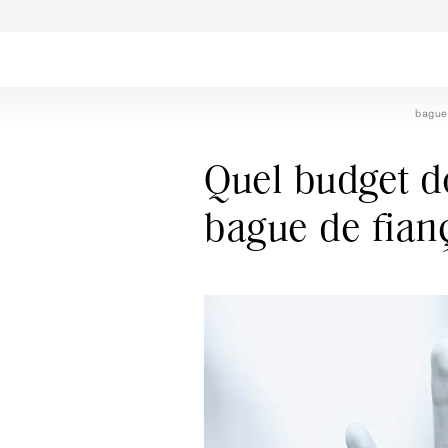
bagued
Quel budget d
bague de fianç