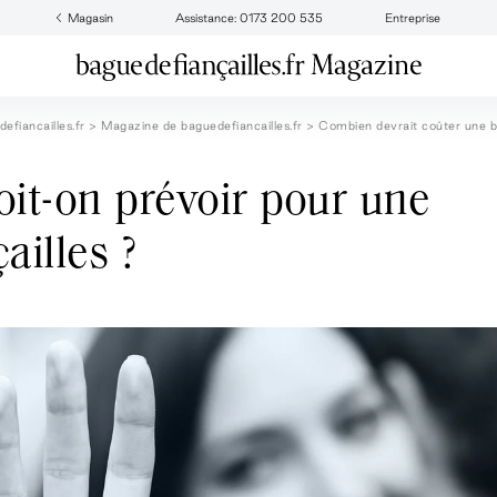
Magasin
Assistance: 0173 200 535
Entreprise
efiancailles.fr
Magazine de baguedefiancailles.fr
Combien devrait coûter une 
oit-on prévoir pour une
ailles ?