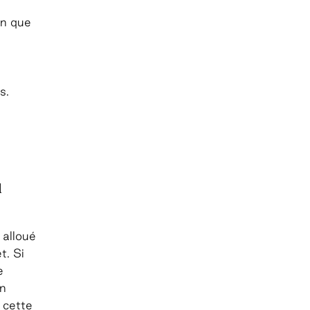
on que
s.
u
 alloué
t. Si
e
un
 cette