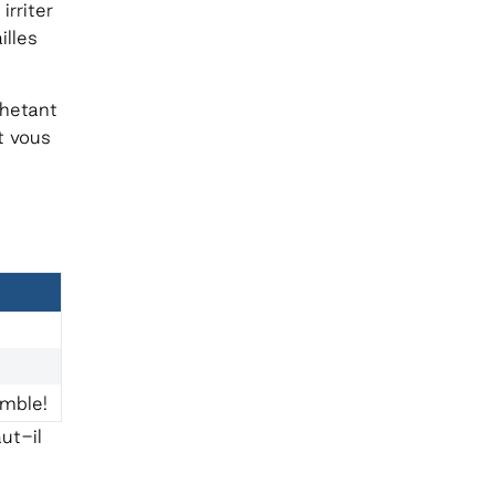
rriter
illes
chetant
t vous
mble!
ut-il