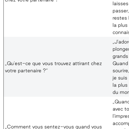
laisses
passer
restes
la plus
connai
„J'ado
plonge
grands
„Qu'est-ce que vous trouvez attirant chez
Quand 
votre partenaire ?“
sourire
je suis
la plu
du mon
„Quand
avec toi
l'impre
accomp
„Comment vous sentez-vous quand vous