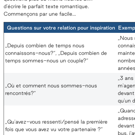
d'écrire le parfait texte romantique.
Commençons par une facile...
Questions sur votre relation pour inspiration
Exempl
„Nous 
„Depuis combien de temps nous
connai
connaissons-nous?“, „Depuis combien de
mainte
temps sommes-nous un couple?“
nombr
année
„3 ans
„Où et comment nous sommes-nous
m'agen
rencontrés?“
devant 
qu'un d
„Quand 
adressé
„Qu'avez-vous ressenti/pensé la première
devant 
fois que vous avez vu votre partenaire ?“
bus, j'a