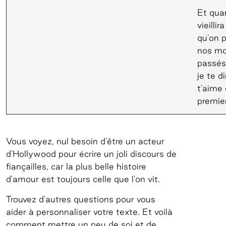
Et qua
vieilli
qu'on p
nos m
passés
je te di
t'aime
premier
Vous voyez, nul besoin d'être un acteur
d'Hollywood pour écrire un joli discours de
fiançailles, car la plus belle histoire
d'amour est toujours celle que l'on vit.
Trouvez d'autres questions pour vous
aider à personnaliser votre texte. Et voilà
comment mettre un peu de soi et de