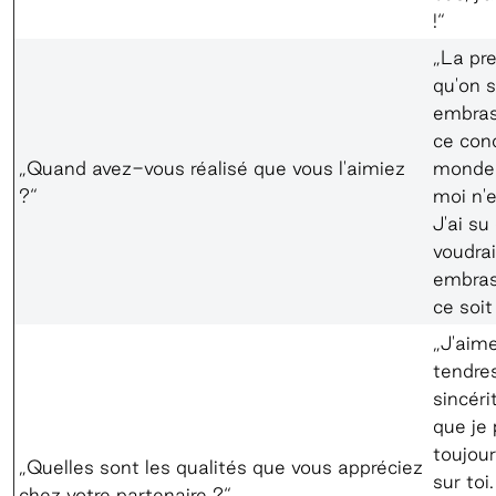
!“
„La pre
qu'on s
embras
ce conc
„Quand avez-vous réalisé que vous l'aimiez
monde 
?“
moi n'e
J'ai su
voudrai
embras
ce soit
„J'aime
tendre
sincérit
que je
toujou
„Quelles sont les qualités que vous appréciez
sur toi
chez votre partenaire ?“