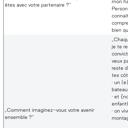
mon ha
êtes avec votre partenaire ?“
Person
connaî
compre
bien qu
„Chaqu
je te re
convict
veux p
reste 
tes cô
· un (e
bateau
· et {
enfant
„Comment imaginez-vous votre avenir
· on vi
ensemble ?“
monta