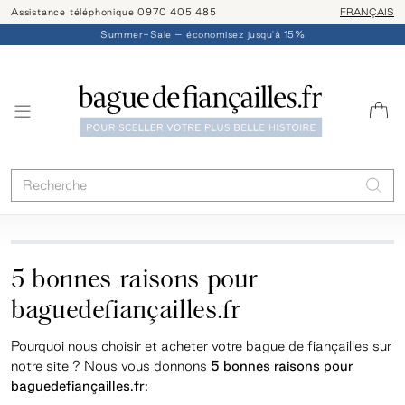
Assistance téléphonique 0970 405 485
Livraison/ret
FRANÇAIS
Summer-Sale – économisez jusqu'à 15%
5 bonnes raisons pour
baguedefiançailles.fr
Pourquoi nous choisir et acheter votre bague de fiançailles sur
notre site ? Nous vous donnons
5 bonnes raisons pour
baguedefian
ç
ailles.fr: