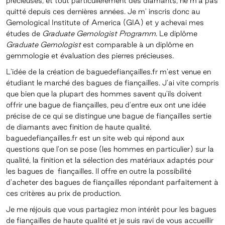
précieuses, et tout particulièrement des diamants, ne m'a pas
quitté depuis ces dernières années. Je m' inscris donc au
Gemological Institute of America (GIA) et y achevai mes
études de
Graduate Gemologist Programm
. Le diplôme
Graduate Gemologist
est comparable à un diplôme en
gemmologie et évaluation des pierres précieuses.
L'idée de la création de baguedefian
ç
ailles.fr m'est venue en
étudiant le marché des bagues de fiançailles. J'ai vite compris
que bien que la plupart des hommes savent qu'ils doivent
offrir une bague de fiançailles, peu d'entre eux ont une idée
précise de ce qui se distingue une bague de fiançailles sertie
de diamants avec finition de haute qualité.
baguedefian
ç
ailles.fr est un site web qui répond aux
questions que l'on se pose (les hommes en particulier) sur la
qualité, la finition et la sélection des matériaux adaptés pour
les bagues de fiançailles. Il offre en outre la possibilité
d'acheter des bagues de fiançailles répondant parfaitement à
ces critères au prix de production.
Je me réjouis que vous partagiez mon intérêt pour les bagues
de fiançailles de haute qualité et je suis ravi de vous accueillir