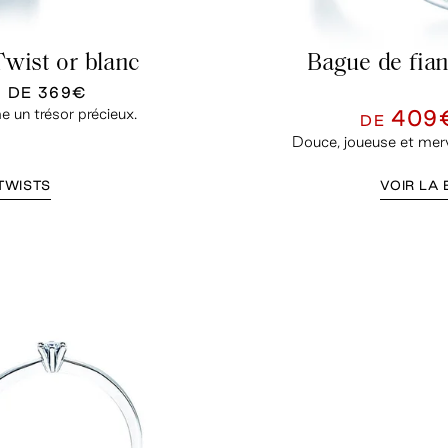
Twist or blanc
Bague de fian
U DE
369€
 un trésor précieux.
409
DE
Douce, joueuse et merv
TWISTS
VOIR LA 