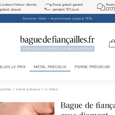
Assis
Livraison/retour: discret,
Essai gratuit garanti
017
gratuit, assuré
pendant 101 jours
Summer-Sale – économisez jusqu'à 15%
ELON LE PRIX
MÉTAL PRÉCIEUX
PIERRE PRÉCIEUSE
çailles
métal précieux
or blanc
Bague de fiança