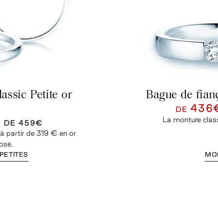
assic Petite or
Bague de fianç
436
DE
La monture classi
U DE
459€
à partir de 319 € en or
rose.
 PETITES
MOD