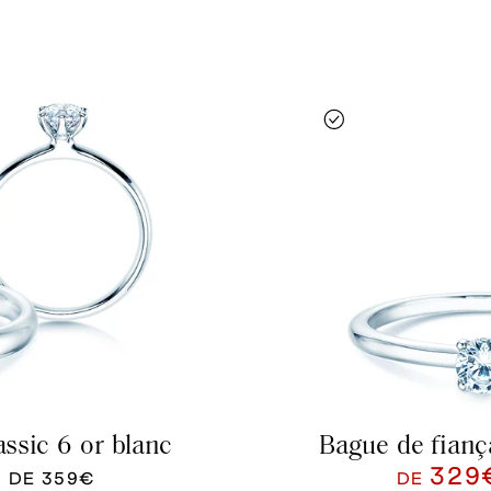
assic 6 or blanc
Bague de fiança
329
U DE
359€
DE