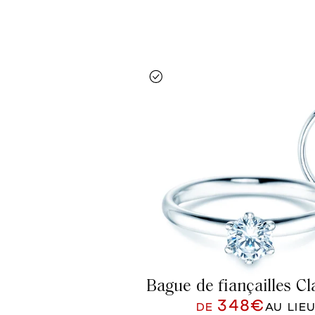
Bague de fiançailles Cl
348€
DE
AU LIE