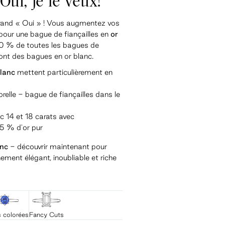
Oui, je le veux!
grand « Oui » ! Vous augmentez vos
pour une bague de fiançailles en
or
40 % de toutes les bagues de
sont des bagues en or blanc.
blanc
mettent particulièrement en
elle - bague de fiançailles dans le
nc 14 et 18 carats avec
5 % d'or pur
anc
- découvrir maintenant pour
ment élégant, inoubliable et riche
s colorées
Fancy Cuts