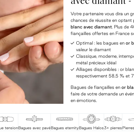
avec diamant - 
Votre partenaire vous dira un 
chances de réussite en optant 
blanc avec diamant
. Plus de 
fiançailles offertes en France 
Optimal : les bagues en
or 
valeur le diamant
Classique, moderne, intempor
métal précieux idéal
Alliages disponibles : or bla
respectivement 58,5 % et 7
Bagues de fiançailles en
or bl
faire de votre demande un événe
en émotions.
ue tension
Bagues avec pavé
Bagues eternity
Bagues Halos
3+ pierres
Pierre