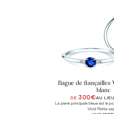
Bague de fiançailles V
blanc
300€
DE
AU LIE
La pierre principale bleue est le p
Vivid Petite sap