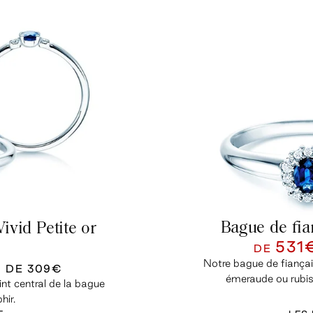
Bague de fian
ivid Petite or
531
DE
Notre bague de fiançail
U DE
309€
émeraude ou rubis
oint central de la bague
hir.