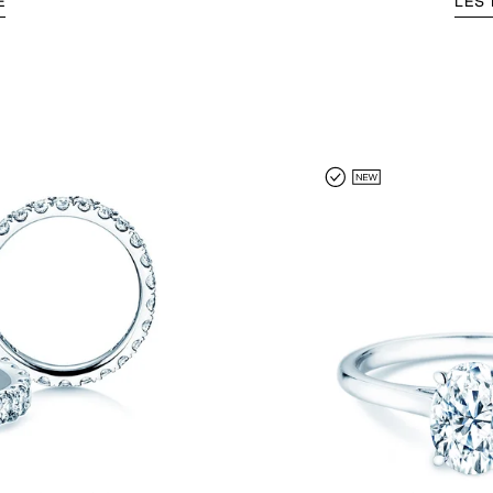
E
LES