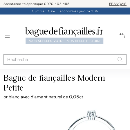
Assistance téléphonique 0970 405 485
Livraison/ret
FRANÇAIS
Summer-Sale – économisez jusqu'à 15%
Bague de fiançailles Modern
Petite
or blanc
avec diamant naturel de 0,05ct