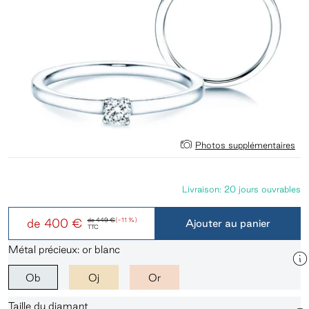
Photos supplémentaires
Livraison: 20 jours ouvrables
de
400 €
de
449 €
(-11 %)
Ajouter au panier
TTC
Métal précieux: or blanc
Ob
Oj
Or
Taille du diamant