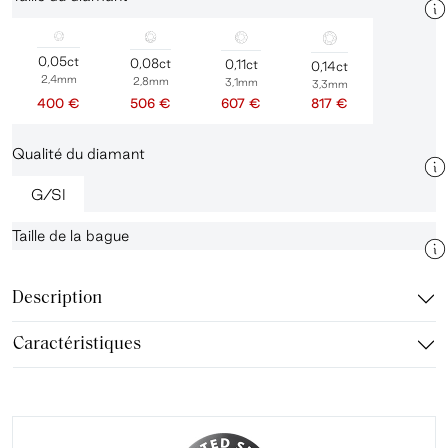
0,05ct
0,08ct
0,11ct
0,14ct
2,4mm
2,8mm
3,1mm
3,3mm
400 €
506 €
607 €
817 €
Qualité du diamant
G/SI
Taille de la bague
Description
Caractéristiques