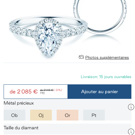
Photos supplémentaires
Livraison: 15 jours ouvrables
de
2 085 €
de
2 149 €
(-3 %)
Ajouter au panier
TTC
Métal précieux
Ob
Oj
Or
Pt
Taille du diamant