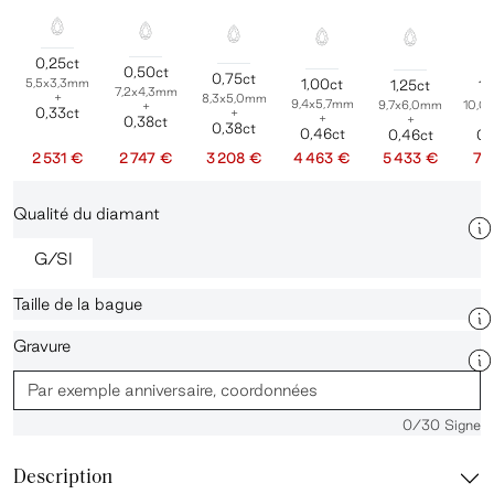
0,25ct
0,50ct
0,75ct
5,5x3,3mm
1,00ct
1,25ct
1,
7,2x4,3mm
+
8,3x5,0mm
9,4x5,7mm
9,7x6,0mm
10,0
+
0,33ct
+
+
+
0,38ct
0,38ct
0,46ct
0,46ct
0,
2 531 €
2 747 €
3 208 €
4 463 €
5 433 €
7 
Qualité du diamant
G/SI
Taille de la bague
Gravure
0
/30 Signe
Description