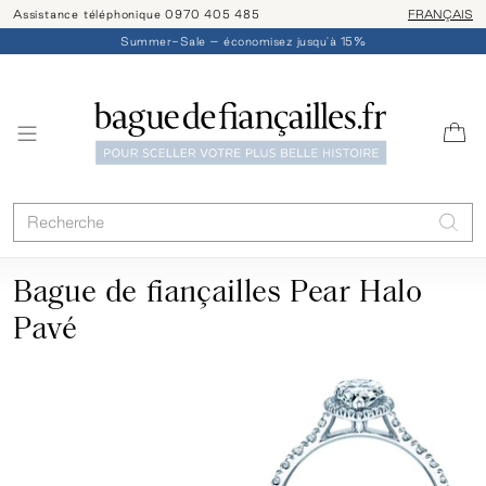
Assistance téléphonique 0970 405 485
Livraison/ret
FRANÇAIS
Summer-Sale – économisez jusqu'à 15%
Bague de fiançailles Pear Halo
Pavé