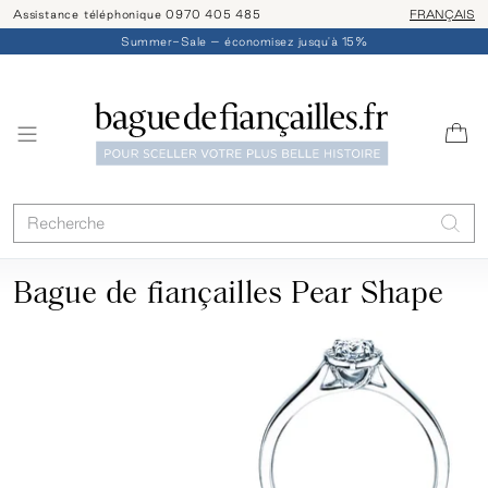
Assistance téléphonique 0970 405 485
Livraison/ret
FRANÇAIS
Summer-Sale – économisez jusqu'à 15%
Bague de fiançailles Pear Shape