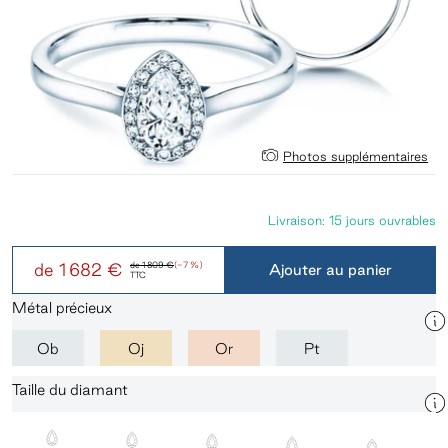
Photos supplémentaires
Livraison: 15 jours ouvrables
de
1 682 €
de
1 809 €
(-7 %)
Ajouter au panier
TTC
Métal précieux
Ob
Oj
Or
Pt
Taille du diamant