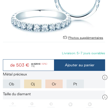
Photos supplémentaires
Livraison: 5-7 jours ouvrables
de
503 €
de
529 €
(-5 %)
Ajouter au panier
TTC
Métal précieux
Ob
Oj
Or
Pt
Taille du diamant