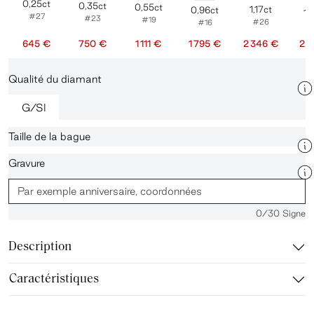
0,25ct
0,35ct
0,55ct
1,17ct
0,96ct
1,
#27
#23
#19
#26
#16
645 €
750 €
1 111 €
1 795 €
2 346 €
2 
Qualité du diamant
G/SI
Taille de la bague
Gravure
0
/30 Signe
Description
Caractéristiques