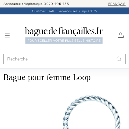
Assistance téléphonique 0970 405 485
Livraison/ret
FRANÇAIS
Summer-Sale – économisez jusqu'à 15%
Bague pour femme Loop