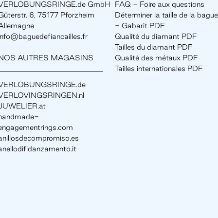
VERLOBUNGSRINGE.de GmbH
FAQ - Foire aux questions
Güterstr. 6, 75177 Pforzheim
Déterminer la taille de la bague
Allemagne
- Gabarit PDF
info@baguedefiancailles.fr
Qualité du diamant PDF
Tailles du diamant PDF
NOS AUTRES MAGASINS
Qualité des métaux PDF
Tailles internationales PDF
VERLOBUNGSRINGE.de
VERLOVINGSRINGEN.nl
JUWELIER.at
handmade-
engagementrings.com
anillosdecompromiso.es
anellodifidanzamento.it