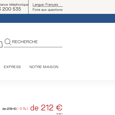
tance téléphonique
Langue:
Français
3 200 535
Foire aux questions
RECHERCHE
EXPRESS
NOTRE MAISON
de
212 €
de
219 €
(-3 %)
TTC