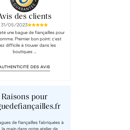
Avis des clients
31/05/2023
04/01/2023
mmmmm
mmmm
eté une bague de fiançailles pour
Très satisfait. J'ai reçu d'exc
mme. Premier bon point: c'est
conseils. Les échanges par ma
ez difficile à trouver dans les
aidé à choisir, les réponses éta
boutiques ...
rapides, j'ai ...
AUTHENTICITÉ DES AVIS
Raisons pour
uedefiançailles.fr
gues de fiançailles fabriquées à
la main dans notre atelier de