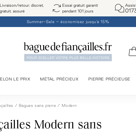
Assis
Livraison/retour: discret,
Essai gratuit garanti
017
gratuit, assuré
pendant 101 jours
Summer-Sale – économisez jusqu'à 15%
ELON LE PRIX
MÉTAL PRÉCIEUX
PIERRE PRÉCIEUSE
çailles
Bagues sans pierre
Modern
çailles Modern sans