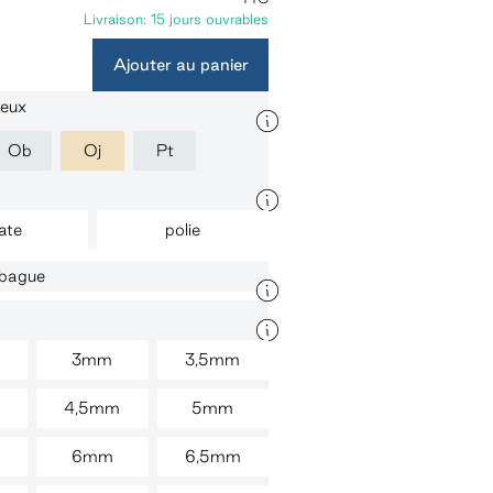
Livraison: 15 jours ouvrables
Ajouter au panier
ieux
Ob
Oj
Pt
ate
polie
a bague
3mm
3,5mm
4,5mm
5mm
m
6mm
6,5mm