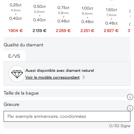
0,25ct
0,50ct
0,75ct
1,00ct
1,50ct
4,1mm
2,
5,2mm
5,9mm
6,4mm
+
7,4mm
+
8
+
+
0,40ct
+
0,40ct
0,46ct
0,46ct
0,46ct
0,
1 904 €
2 139 €
2 269 €
2 251 €
2 927 €
3 
Qualité du diamant
E/VS
Aussi disponible avec diamant naturel
Voir le modèle correspondant
Taille de la bague
Gravure
0
/30 Signe