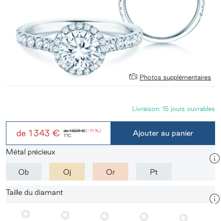
Photos supplémentaires
Livraison: 15 jours ouvrables
de
1 343 €
de
1 509 €
(-11 %)
Ajouter au panier
TTC
Métal précieux
Ob
Oj
Or
Pt
Taille du diamant