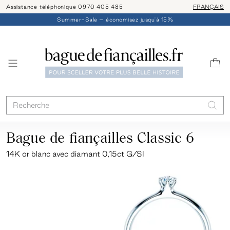
Assistance téléphonique 0970 405 485
Livraison/ret
FRANÇAIS
Summer-Sale – économisez jusqu'à 15%
Bague de fiançailles Classic 6
14K or blanc avec diamant 0,15ct G/SI