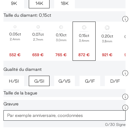
9K
14K
18K
Taille du diamant: 0,15ct
0,05ct
0,07ct
0,10ct
0,15ct
0,20ct
0,
2,4mm
2,7mm
3,0mm
3,4mm
3,8mm
4
552 €
659 €
765 €
872 €
921 €
96
Qualité du diamant
H/SI
G/SI
G/VS
G/IF
D/IF
Taille de la bague
Gravure
0
/30 Signe