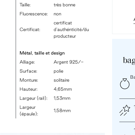
Taille:
très bonne
Fluorescence:
non
certificat
Certificat:
d'authénticité/du
producteur
Métal, taille et design
bag
Alliage:
Argent 925/-
Surface:
polie
Ba
Monture:
solitaire
Hauteur:
4,65mm
Largeur (rail):
1,53mm
Largeur
1,58mm
(épaule):