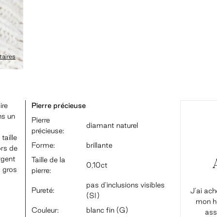
aires
ire
Pierre précieuse
ns un
Pierre
diamant naturel
précieuse:
taille
Forme:
brillante
ors de
rgent
Taille de la
0,10ct
s gros
pierre:
pas d'inclusions visibles
Pureté:
J'ai ach
(SI)
mon ho
Couleur:
blanc fin (G)
ass