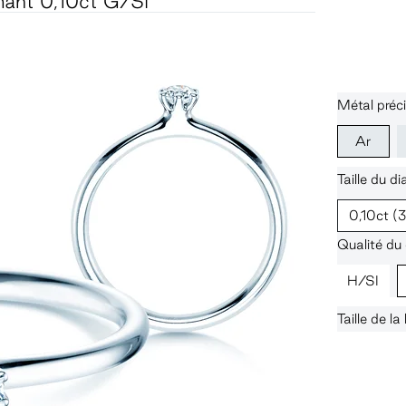
ant 0,10ct G/SI
Métal préci
Ar
Taille du d
0,10ct
(
Qualité du
H/SI
Taille de l