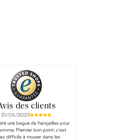
Avis des clients
31/05/2023
04/01/2023
mmmmm
mmmm
eté une bague de fiançailles pour
Très satisfait. J'ai reçu d'exc
mme. Premier bon point: c'est
conseils. Les échanges par ma
ez difficile à trouver dans les
aidé à choisir, les réponses éta