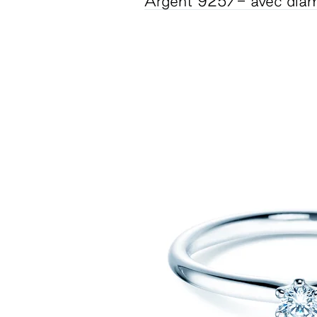
Argent 925/- avec diam