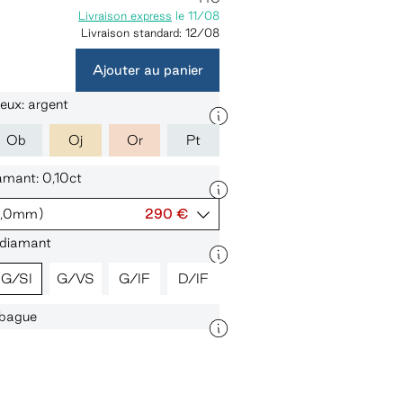
Livraison express
le
11/08
Livraison standard:
12/08
Ajouter au panier
eux: argent
Ob
Oj
Or
Pt
iamant: 0,10ct
3,0mm)
290 €
 diamant
G/SI
G/VS
G/IF
D/IF
a bague