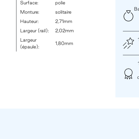
Surface:
polie
Ba
Monture:
solitaire
Hauteur:
2,71mm
Largeur (rail):
2,02mm
Largeur
1,80mm
(épaule):