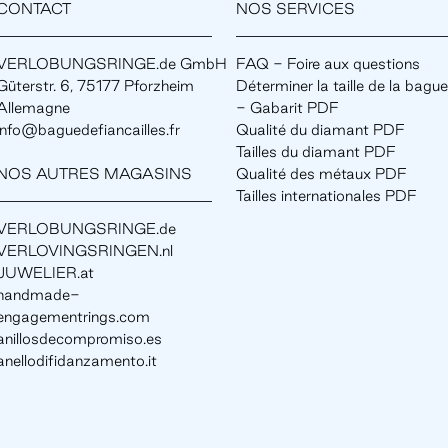
CONTACT
NOS SERVICES
VERLOBUNGSRINGE.de GmbH
FAQ - Foire aux questions
Güterstr. 6, 75177 Pforzheim
Déterminer la taille de la bague
Allemagne
- Gabarit PDF
info@baguedefiancailles.fr
Qualité du diamant PDF
Tailles du diamant PDF
NOS AUTRES MAGASINS
Qualité des métaux PDF
Tailles internationales PDF
VERLOBUNGSRINGE.de
VERLOVINGSRINGEN.nl
JUWELIER.at
handmade-
engagementrings.com
anillosdecompromiso.es
anellodifidanzamento.it