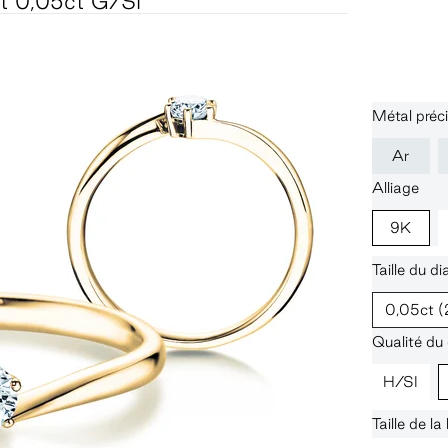
nt 0,05ct G/SI
Métal préci
Ar
Alliage
9K
Taille du d
0,05ct
(
Qualité du
H/SI
Taille de l