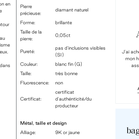
ion en
Pierre
diamant naturel
e
précieuse:
Forme:
brillante
utour
Taille de la
0,05ct
 au
pierre:
tisme
pas d'inclusions visibles
Pureté:
eux.
J'ai ach
(SI)
mon ho
Couleur:
blanc fin (G)
 dans
ass
Taille:
très bonne
Fluorescence:
non
certificat
Certificat:
d'authénticité/du
producteur
Métal, taille et design
bag
Alliage:
9K or jaune