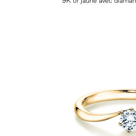
9K or jaune avec diama