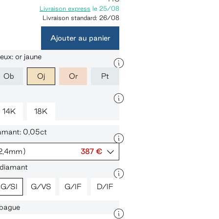
Livraison express
le
25/08
Livraison standard:
26/08
Ajouter au panier
eux: or jaune
Ob
Oj
Or
Pt
14K
18K
iamant: 0,05ct
2,4mm)
387 €
 diamant
G/SI
G/VS
G/IF
D/IF
a bague