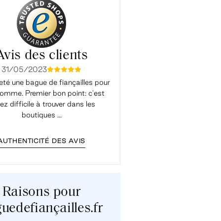
Avis des clients
31/05/2023
04/01/2023
mmmmm
mmmm
eté une bague de fiançailles pour
Très satisfait. J'ai reçu d'exc
mme. Premier bon point: c'est
conseils. Les échanges par ma
ez difficile à trouver dans les
aidé à choisir, les réponses éta
boutiques ...
rapides, j'ai ...
AUTHENTICITÉ DES AVIS
Raisons pour
uedefiançailles.fr