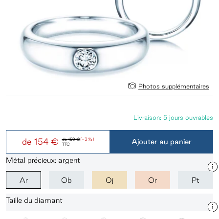
Photos supplémentaires
Livraison: 5 jours ouvrables
de
154 €
de
159 €
(-3 %)
Ajouter au panier
TTC
Métal précieux: argent
Ar
Ob
Oj
Or
Pt
Taille du diamant