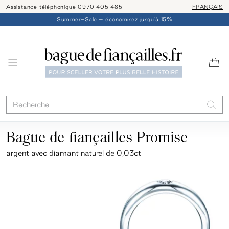
Assistance téléphonique 0970 405 485
Livraison/ret
FRANÇAIS
Summer-Sale – économisez jusqu'à 15%
Bague de fiançailles Promise
argent
avec diamant naturel de 0,03ct