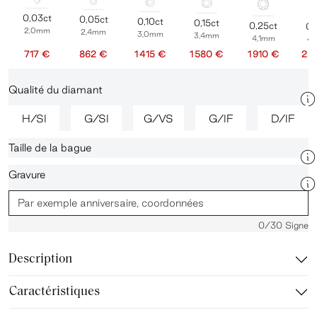
0,03ct
0,05ct
0,10ct
0,15ct
0,25ct
0,
2,0mm
2,4mm
3,0mm
3,4mm
4,1mm
4
717 €
862 €
1 415 €
1 580 €
1 910 €
2 
Qualité du diamant
H/SI
G/SI
G/VS
G/IF
D/IF
Taille de la bague
Gravure
0
/30 Signe
Description
Caractéristiques