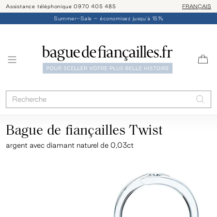
Assistance téléphonique 0970 405 485
Livraison/ret
FRANÇAIS
Summer-Sale – économisez jusqu'à 15%
Bague de fiançailles Twist
argent
avec diamant naturel de 0,03ct