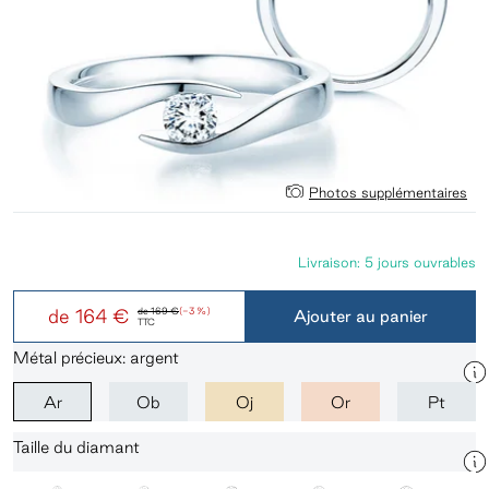
Photos supplémentaires
Livraison: 5 jours ouvrables
de
164 €
de
169 €
(-3 %)
Ajouter au panier
TTC
Métal précieux: argent
Ar
Ob
Oj
Or
Pt
Taille du diamant