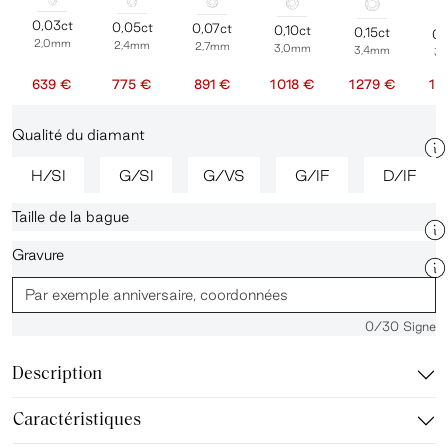
0,03ct
0,05ct
0,07ct
0,10ct
0,15ct
0,
2,0mm
2,4mm
2,7mm
3,0mm
3,4mm
3
639 €
775 €
891 €
1 018 €
1 279 €
1 
Qualité du diamant
H/SI
G/SI
G/VS
G/IF
D/IF
Taille de la bague
Gravure
0
/30 Signe
Description
Caractéristiques