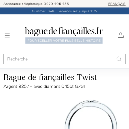
Assistance téléphonique 0970 405 485
Livraison/ret
FRANÇAIS
Summer-Sale – économisez jusqu'à 15%
Bague de fiançailles Twist
Argent 925/- avec diamant 0,15ct G/SI