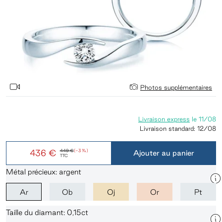
Photos supplémentaires
Livraison express
le
11/08
Livraison standard:
12/08
436 €
449 €
(-3 %)
Ajouter au panier
TTC
Métal précieux: argent
Ar
Ob
Oj
Or
Pt
Taille du diamant: 0,15ct