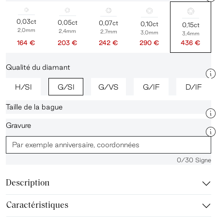
0,03ct
0,05ct
0,07ct
0,10ct
0,15ct
2,0mm
2,4mm
2,7mm
3,0mm
3,4mm
164 €
203 €
242 €
290 €
436 €
Qualité du diamant
H/SI
G/SI
G/VS
G/IF
D/IF
Taille de la bague
Gravure
0
/30 Signe
Description
Caractéristiques