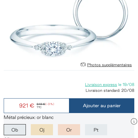
Photos supplémentaires
Livraison express
le
19/08
Livraison standard:
20/08
921 €
949 €
(-3 %)
Ajouter au panier
TTC
Métal précieux: or blanc
Ob
Oj
Or
Pt