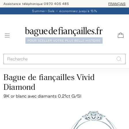
Assistance téléphonique 0970 405 485
Livraison/ret
FRANÇAIS
Summer-Sale – économisez jusqu'à 15%
Bague de fiançailles Vivid
Diamond
9K or blanc avec diamants 0,21ct G/SI