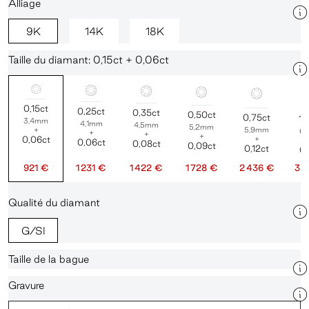
Alliage
9K
14K
18K
Taille du diamant: 0,15ct + 0,06ct
0,15ct
0,25ct
0,35ct
0,50ct
0,75ct
1,
3,4mm
4,1mm
4,5mm
5,2mm
+
5,9mm
6
+
+
+
0,06ct
+
0,06ct
0,08ct
0,09ct
0,12ct
0,
921 €
1 231 €
1 422 €
1 728 €
2 436 €
3 
Qualité du diamant
G/SI
Taille de la bague
Gravure