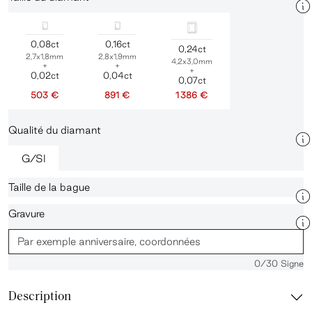
0,08ct
0,16ct
0,24ct
2,7x1,8mm
2,8x1,9mm
4,2x3,0mm
+
+
+
0,02ct
0,04ct
0,07ct
503 €
891 €
1 386 €
Qualité du diamant
G/SI
Taille de la bague
Gravure
0
/30 Signe
Description