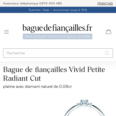
Assistance téléphonique 0970 405 485
Livraison/ret
FRANÇAIS
Summer-Sale – économisez jusqu'à 15%
Bague de fiançailles Vivid Petite
Radiant Cut
platine
avec diamant naturel de 0,08ct