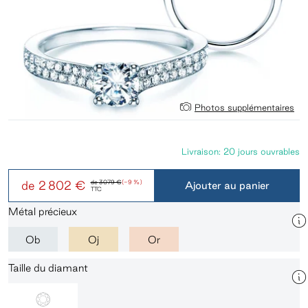
Photos supplémentaires
Livraison: 20 jours ouvrables
de
2 802 €
de
3 079 €
(-9 %)
Ajouter au panier
TTC
Métal précieux
Ob
Oj
Or
Taille du diamant