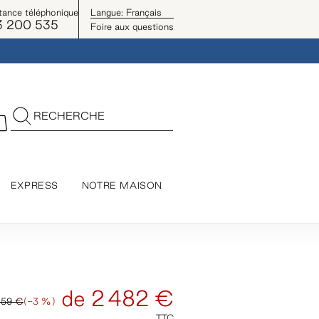
tance téléphonique
Langue:
Français
3 200 535
Foire aux questions
RECHERCHE
EXPRESS
NOTRE MAISON
de
2 482 €
559 €
(-3 %)
TTC