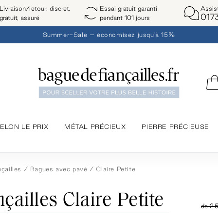
Assis
Livraison/retour: discret,
Essai gratuit garanti
017
gratuit, assuré
pendant 101 jours
Summer-Sale – économisez jusqu'à 15%
ELON LE PRIX
MÉTAL PRÉCIEUX
PIERRE PRÉCIEUSE
çailles
Bagues avec pavé
Claire Petite
çailles Claire Petite
de
2 