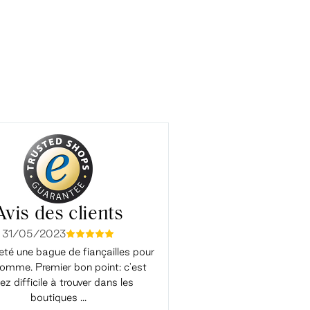
Avis des clients
31/05/2023
04/01/2023
mmmmm
mmmm
eté une bague de fiançailles pour
Très satisfait. J'ai reçu d'exc
mme. Premier bon point: c'est
conseils. Les échanges par ma
ez difficile à trouver dans les
aidé à choisir, les réponses éta
boutiques ...
rapides, j'ai ...