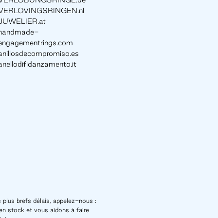
VERLOVINGSRINGEN.nl
JUWELIER.at
handmade-
engagementrings.com
anillosdecompromiso.es
anellodifidanzamento.it
 plus brefs délais, appelez-nous :
n stock et vous aidons à faire