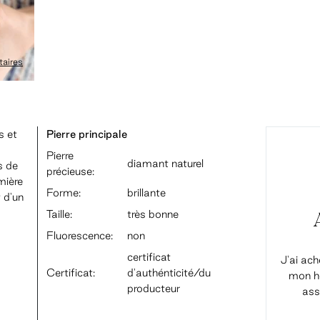
aires
s et
Pierre principale
Pierre
diamant naturel
s de
précieuse:
mière
Forme:
brillante
 d'un
Taille:
très bonne
Fluorescence:
non
certificat
J'ai ach
Certificat:
d'authénticité/du
mon ho
producteur
ass