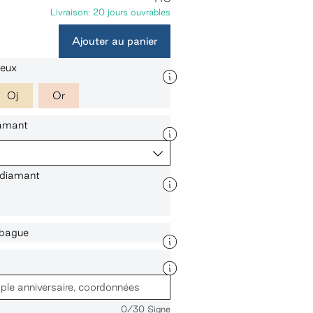
Livraison: 20 jours ouvrables
Ajouter au panier
ieux
Oj
Or
iamant
 diamant
a bague
0
/30 Signe