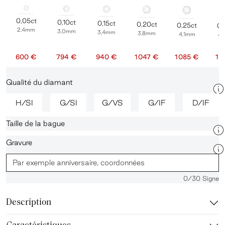
0,05ct
0,10ct
0,15ct
0,20ct
0,25ct
0,
2,4mm
3,0mm
3,4mm
3,8mm
4,1mm
4
600 €
794 €
940 €
1 047 €
1 085 €
1 
Qualité du diamant
H/SI
G/SI
G/VS
G/IF
D/IF
Taille de la bague
Gravure
0
/30 Signe
Description