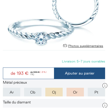
Photos supplémentaires
Livraison: 5-7 jours ouvrables
de
193 €
de
199 €
(-3 %)
Ajouter au panier
TTC
Métal précieux
Ar
Ob
Oj
Or
Pt
Taille du diamant