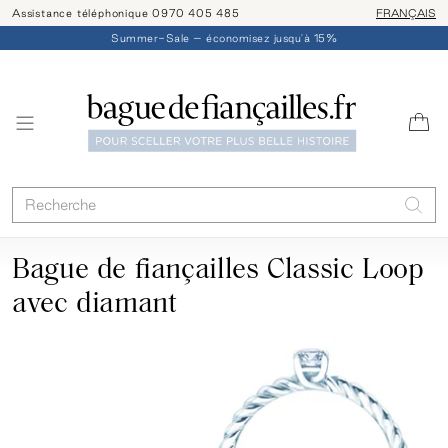
Assistance téléphonique 0970 405 485
Livraison/ret
FRANÇAIS
Summer-Sale – économisez jusqu'à 15%
Bague de fiançailles Classic Loop
avec diamant