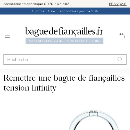
Assistance téléphonique 0970 405 485
Livraison/ret
FRANÇAIS
Summer-Sale – économisez jusqu'à 15%
Remettre une bague de fiançailles
tension Infinity