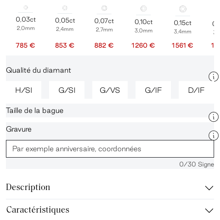
0,03ct
0,05ct
0,07ct
0,10ct
0,15ct
0,
2,0mm
2,4mm
2,7mm
3,0mm
3,4mm
3
785 €
853 €
882 €
1 260 €
1 561 €
1 
Qualité du diamant
H/SI
G/SI
G/VS
G/IF
D/IF
Taille de la bague
Gravure
0
/30 Signe
Description
Caractéristiques