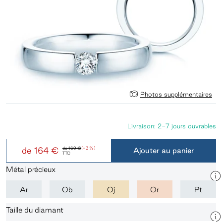
Photos supplémentaires
Livraison: 2-7 jours ouvrables
de
164 €
de
169 €
(-3 %)
Ajouter au panier
TTC
Métal précieux
Ar
Ob
Oj
Or
Pt
Taille du diamant