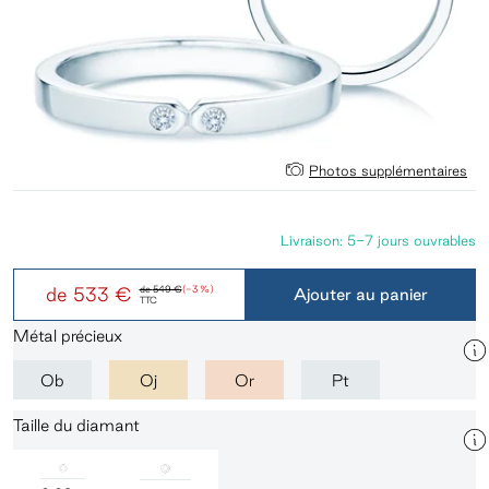
Photos supplémentaires
Livraison: 5-7 jours ouvrables
de
533 €
de
549 €
(-3 %)
Ajouter au panier
TTC
Métal précieux
Ob
Oj
Or
Pt
Taille du diamant