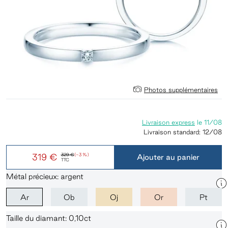
Photos supplémentaires
Livraison express
le
11/08
Livraison standard:
12/08
319 €
329 €
(-3 %)
Ajouter au panier
TTC
Métal précieux: argent
Ar
Ob
Oj
Or
Pt
Taille du diamant: 0,10ct