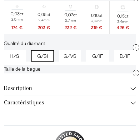
0,03ct
0,05ct
0,07ct
0,10ct
0,15ct
2,0mm
2,4mm
2,7mm
3,0mm
3,4mm
174 €
203 €
232 €
319 €
426 €
Qualité du diamant
H/SI
G/SI
G/VS
G/IF
D/IF
Taille de la bague
Description
Caractéristiques