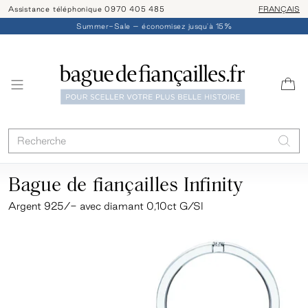
Assistance téléphonique 0970 405 485
Livraison/ret
FRANÇAIS
Summer-Sale – économisez jusqu'à 15%
Bague de fiançailles Infinity
Argent 925/- avec diamant 0,10ct G/SI